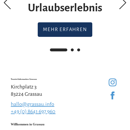
Urlaubserlebnis
MEHR ERFAHREN
Tourist-Information Grassau
Kirchplatz 3
83224 Grassau
hallo@grassau.info
+49 (0) 8641 697 960
Willkommen in Grassau