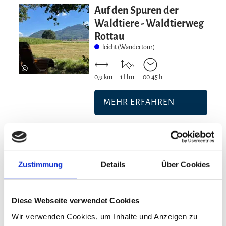
Mehr erfahre
Auf den Spuren der
Waldtiere - Waldtierweg
Rottau
leicht (Wandertour)
©
0,9 km
1 Hm
00:45 h
MEHR ERFAHREN
Zustimmung
Details
Über Cookies
Liste Rottauer Waldtierweg
Waldtierweg Rottau
(PNG, 255 KB)
Diese Webseite verwendet Cookies
Wir verwenden Cookies, um Inhalte und Anzeigen zu