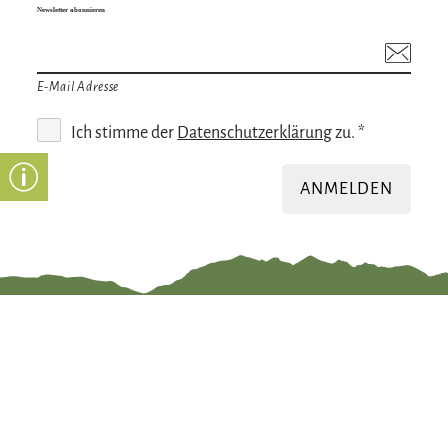
Newsletter abonnieren
E-Mail Adresse
Ich stimme der
Datenschutzerklärung
zu. *
ANMELDEN
Gut zu wissen
Öffnungszeiten
Informationspfli
Erklärung zur
chten
Barrierefreiheit
Impressum
Bürgerservice
↗
Datenschutzerkl
ärung