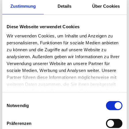
Zustimmung
Details
Über Cookies
Skigebiet Kesselalm
Die Kessellifte sind ideal für Familien & Anfänger!
Leichte Pisten, Snowtubing-Spaß & ein gratis
Diese Webseite verwendet Cookies
Tagesticket mit der Chiemgaukarte. Skiverleih &
Wir verwenden Cookies, um Inhalte und Anzeigen zu
Kurse vor Ort – plus Einkehr in der Kesselalm mit
personalisieren, Funktionen für soziale Medien anbieten
Panorama!
zu können und die Zugriffe auf unsere Website zu
analysieren. Außerdem geben wir Informationen zu Ihrer
MEHR ERFAHREN
Verwendung unserer Website an unsere Partner für
soziale Medien, Werbung und Analysen weiter. Unsere
Partner führen diese Informationen möglicherweise mit
Meh
weiteren Daten zusammen, die Sie ihnen bereitgestellt
haben oder die sie im Rahmen Ihrer Nutzung der Dienste
gesammelt haben.
Einwilligungsauswahl
Notwendig
Präferenzen