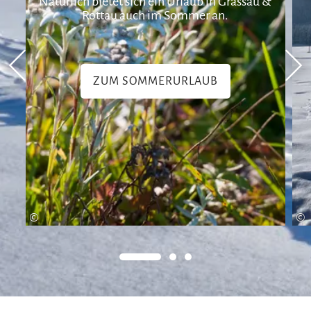
Natürlich bietet sich ein Urlaub in Grassau &
Rottau auch im Sommer an.
ZUM SOMMERURLAUB
©
©