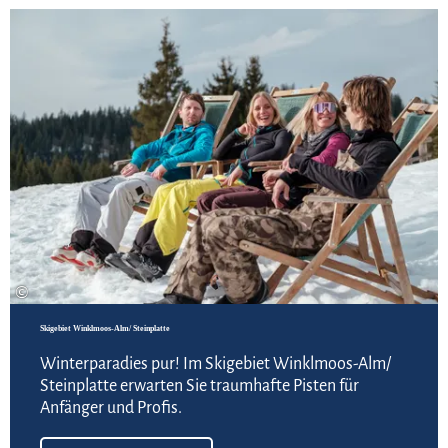
Meh
©
Skigebiet Winklmoos-Alm/ Steinplatte
Winterparadies pur! Im Skigebiet Winklmoos-Alm/
Steinplatte erwarten Sie traumhafte Pisten für
Anfänger und Profis.