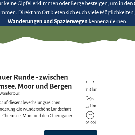
hr keine Gipfel erklimmen oder Berge besteigen, um in den
mmen. Direkt am Ort bieten sich euch viele Möglichkeiten,
Wanderungen und Spazierwegen
kennenzulernen.
Mehr erfahren
auer Runde - zwischen
msee, Moor und Bergen
11,6 km
 (Wandertour)
 auf dieser abwechslungsreichen
55 Hm
derung die wunderschöne Landschaft
n Chiemsee, Moor und den Chiemgauer
03:00 h