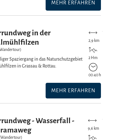
MEHR ERFAHREN
Mehr erfahren
rundweg in der
lmühlfilzen
2,9 km
 (Wandertour)
2 Hm
iger Spaziergang in das Naturschutzgebiet
lfilzen in Grassau & Rottau.
00:40 h
MEHR ERFAHREN
Mehr erfahren
rundweg - Wasserfall -
oramaweg
9,6 km
 (Wandertour)