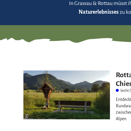
In Grassau & Rottau müsst i
Naturerlebnisses
zu ko
Rott
Chie
leicht
Entdeckt
Rundwan
zwische
©
Alpen.