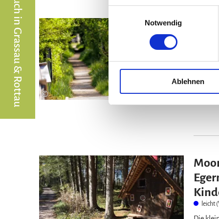
Einwilligungsauswahl
Notwendig
Moor
Kend
leicht
Ein kur
Kendlmü
Ablehnen
Rätseln 
©
Moor
Eger
Kind
leicht
Die klei