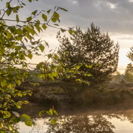
Urlaubsp
Unte
Veran
nder
Erleb
Gäste
Chie
Kurb