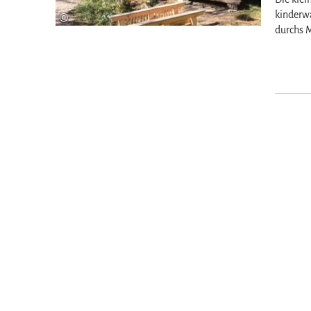
kinderw
©
durchs M