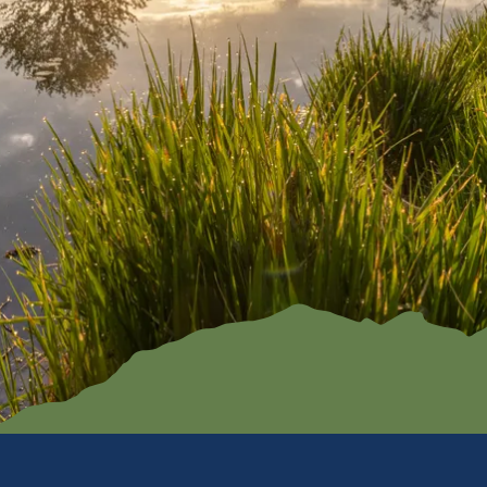
Familien
ramm
Kendlmühlfilz
Römerregio
en
n Chiemsee
Baden
Bienenregi
on Grassau
Winter