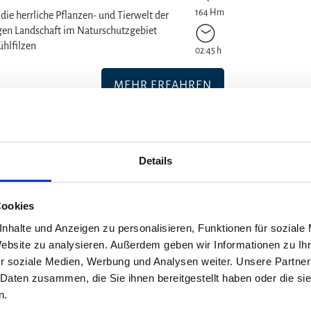
164 Hm
die herrliche Pflanzen- und Tierwelt der
gen Landschaft im Naturschutzgebiet
hlfilzen
02:45 h
MEHR ERFAHREN
Mehr erfahren
auer Bienenweg | Mit dem
Details
erwagen
1,6 km
 (Wandertour)
Cookies
2 Hm
Themenweg für die ganze Familie. Besonders
ant sind die informativen Tafeln und der
nhalte und Anzeigen zu personalisieren, Funktionen für soziale
chaukasten mit eigenem Volk.
Website zu analysieren. Außerdem geben wir Informationen zu I
00:23 h
r soziale Medien, Werbung und Analysen weiter. Unsere Partner
 Daten zusammen, die Sie ihnen bereitgestellt haben oder die s
MEHR ERFAHREN
n.