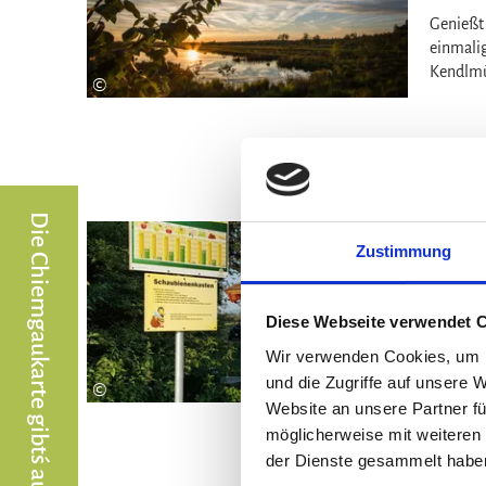
Genießt 
einmali
Kendlmü
©
Die Chiemgaukarte gibt´s auch in Grassau & Rottau
Rott
Zustimmung
Kind
leicht
Diese Webseite verwendet 
Kurzer 
interess
Wir verwenden Cookies, um I
Bienens
und die Zugriffe auf unsere 
©
Website an unsere Partner fü
möglicherweise mit weiteren
der Dienste gesammelt habe