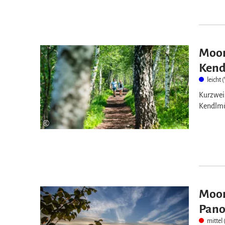
Moor
Kend
leicht
Kurzweil
Kendlmüh
©
Moor
Pan
mittel