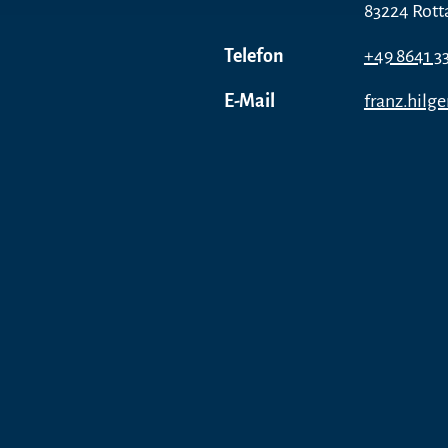
83224 Rott
Telefon
+49 8641 3
E-Mail
franz.hil