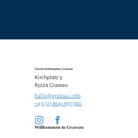
Tourist-Information Grassau
Kirchplatz 3
83224 Grassau
hallo@grassau.info
+49 (0) 8641 697 960
Willkommen in Grassau