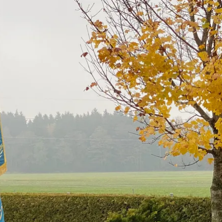
Urlaubsp
Unte
Veran
nder
Erleb
Gäste
Chie
Kurb