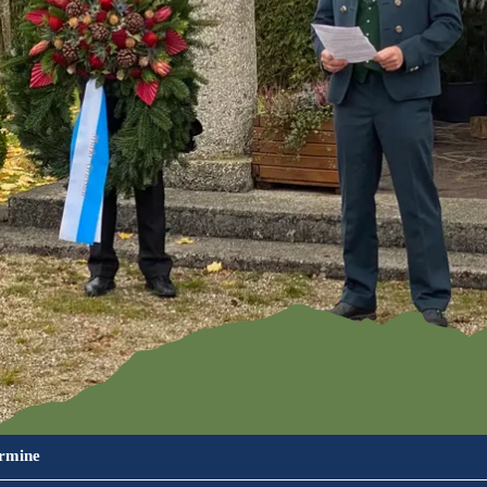
Familien
ramm
Kendlmühlfilz
Römerregio
en
n Chiemsee
Baden
Bienenregi
on Grassau
Winter
ermine