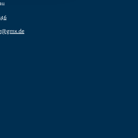
au
346
ger@gmx.de