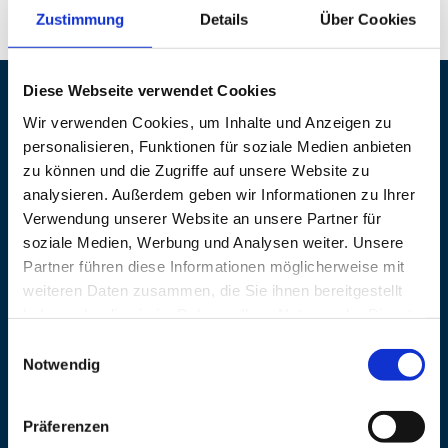
Zustimmung
Details
Über Cookies
Diese Webseite verwendet Cookies
Veranstaltungsort
Wir verwenden Cookies, um Inhalte und Anzeigen zu
personalisieren, Funktionen für soziale Medien anbieten
Adresse
Kurpark Grassau
zu können und die Zugriffe auf unsere Website zu
analysieren. Außerdem geben wir Informationen zu Ihrer
Am Kreisverkehr/Ortsmitte
Verwendung unserer Website an unsere Partner für
83224 Grassau
soziale Medien, Werbung und Analysen weiter. Unsere
Partner führen diese Informationen möglicherweise mit
Veranstalter
weiteren Daten zusammen, die Sie ihnen bereitgestellt
haben oder die sie im Rahmen Ihrer Nutzung der Dienste
Adresse
Kulturleben Grassau
gesammelt haben.
Einwilligungsauswahl
Frau Caroline Zeisberger
Notwendig
Kirchplatz 3
83224 Grassau
Präferenzen