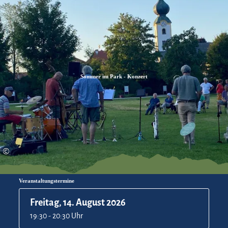
Zum
Zur
Zum
Inhalt
Suche
Footer
Sommer im Park - Konzert
©
Veranstaltungstermine
Freitag, 14. August 2026
19:30 - 20:30 Uhr