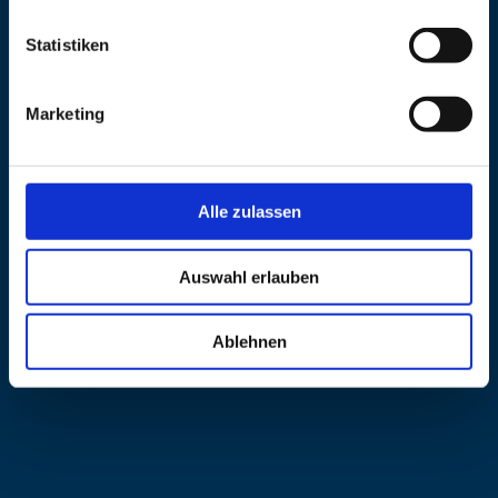
Telefon
+49 8641 6979660
Statistiken
E-Mail
kulturleben@grassau.info
Internet
https://kulturleben.grassau.de
Marketing
Alle zulassen
Auswahl erlauben
Ablehnen