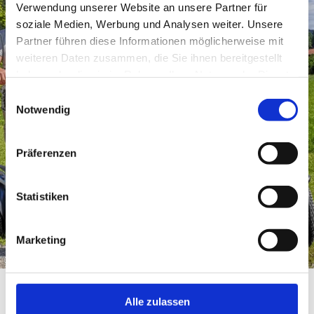
einer erlebnisreichen Fahrt unser Ziel.
Verwendung unserer Website an unsere Partner für
soziale Medien, Werbung und Analysen weiter. Unsere
Partner führen diese Informationen möglicherweise mit
weiteren Daten zusammen, die Sie ihnen bereitgestellt
Preisinformation
haben oder die sie im Rahmen Ihrer Nutzung der Dienste
ab 89,00 €, pro Einheit
gesammelt haben.
Einwilligungsauswahl
Notwendig
Präferenzen
Statistiken
Marketing
©
Alle zulassen