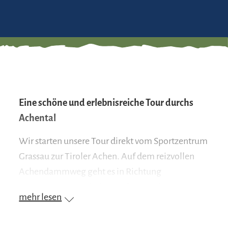
Eine schöne und erlebnisreiche Tour durchs
Achental
Wir starten unsere Tour direkt vom Sportzentrum
Grassau zur Tiroler Achen. Auf dem reizvollen
Achendammweg geht es in Richtung
Marquartstein. Dabei genießen wir die
mehr lesen
beeindruckende Landschaft zwischen Achental
und Bergpanorama. Wir folgen dem Uferdamm