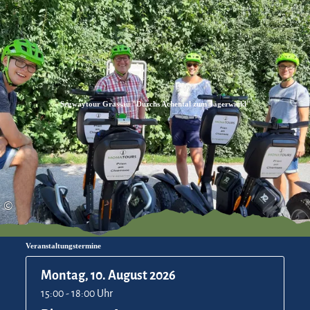
Zum
Zur
Zum
Inhalt
Suche
Footer
Segwaytour Grassau "Durchs Achental zum Jägerwinkl"
©
Veranstaltungstermine
Montag, 10. August 2026
15:00 - 18:00 Uhr