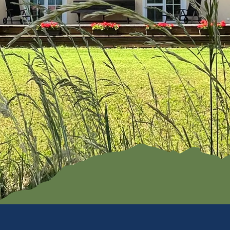
Familien
ramm
Kendlmühlfilz
Römerregio
en
n Chiemsee
Baden
Bienenregi
on Grassau
Winter