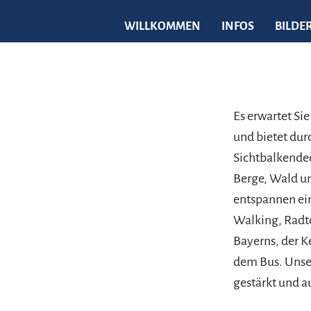
WILLKOMMEN
INFOS
BILDE
Es erwartet Si
und bietet du
Sichtbalkendec
Berge, Wald u
entspannen ein
Walking, Rad
Bayerns, der K
dem Bus. Unser
gestärkt und 