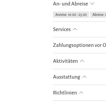
An- und Abreise
Anreise: 16:00 - 23:00
Abreise: 
Services
Nahverkehr in der Nähe
kosten
Zahlungsoptionen vor 
Abholung vom Bahnhof
Fahrra
Ausschließlich Barzahlung
Aktivitäten
Golfplatz (Entfernung max. 3 km)
Ausstattung
Skiaufbewahrung
kostenloses 
Richtlinien
Haustiere nicht erlaubt
Kinder