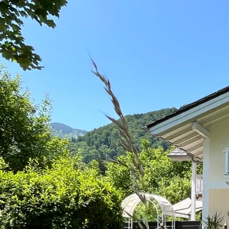
Urlaubsp
Unte
Veran
nder
Erleb
Gäste
Chie
Kurb