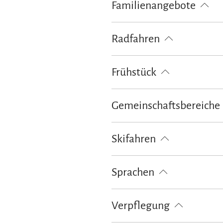
Familienangebote
Brettspiele/Puzzle
Bücher, DVD
Radfahren
Fahrradgarage abschließbar
La
Frühstück
Brötchenservice
Gemeinschaftsbereiche
Garten
Grillmöglichkeit
Lie
Skifahren
Skiaufbewahrung
Sprachen
Deutsch
Englisch
Verpflegung