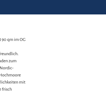
it 90 qm im OG
freundlich.
laden zum
 Nordic-
n Hochmoore
lichkeiten mit
 frisch