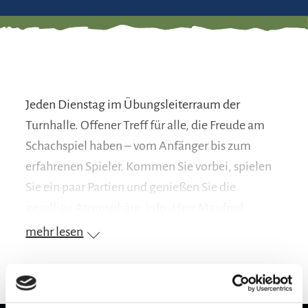
Jeden Dienstag im Übungsleiterraum der
Turnhalle. Offener Treff für alle, die Freude am
Schachspiel haben – vom Anfänger bis zum
erfahrenen Spieler. Kommen Sie vorbei, spielen
Sie ein paar Partien und genießen Sie die
gesellige Atmosphäre. Info: Herr Manfred
Pfleger, Tel. 08641 5910514.
mehr lesen
Preisinformation
kostenlos