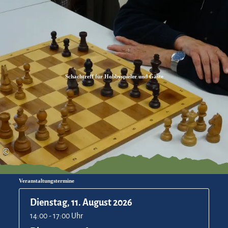
Zum
Zur
Zum
Inhalt
Suche
Footer
Schachtreff für Hobbyspieler und Gäste
©
Veranstaltungstermine
Dienstag, 11. August 2026
14:00 - 17:00 Uhr