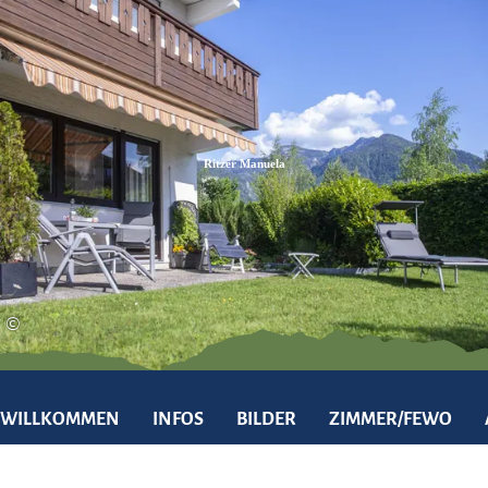
Zum
Zur
Zum
Inhalt
Suche
Footer
Ritzer Manuela
©
WILLKOMMEN
INFOS
BILDER
ZIMMER/FEWO