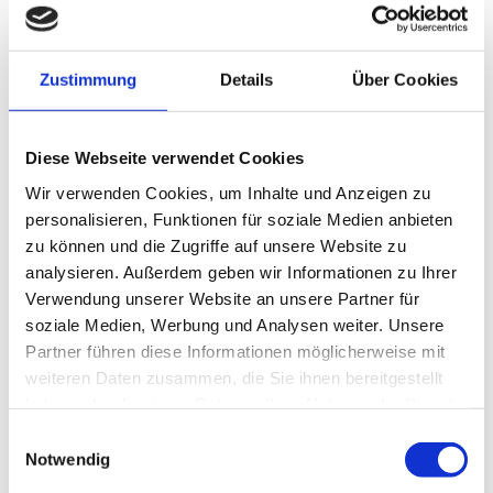
An- und Abreise
Zustimmung
Details
Über Cookies
Anreise: 16:00 - 20:00
Abreise: 07:00 - 10:00
Diese Webseite verwendet Cookies
Services
Wir verwenden Cookies, um Inhalte und Anzeigen zu
personalisieren, Funktionen für soziale Medien anbieten
Nahverkehr in der Nähe
kostenloser Parkplatz
Zahlungsoptionen vor Ort
zu können und die Zugriffe auf unsere Website zu
Grundstück umzäunt
Waschsalon/Wäscheservice
analysieren. Außerdem geben wir Informationen zu Ihrer
Ausschließlich Barzahlung
Verwendung unserer Website an unsere Partner für
Aktivitäten
soziale Medien, Werbung und Analysen weiter. Unsere
Partner führen diese Informationen möglicherweise mit
Angeln
Fahrradtouren
weiteren Daten zusammen, die Sie ihnen bereitgestellt
Ausstattung
Golfplatz (Entfernung max. 3 km)
Radfahren
haben oder die sie im Rahmen Ihrer Nutzung der Dienste
gesammelt haben.
Skifahren
Tennisplatz
Touren zu Fuß
Wandern
Skiaufbewahrung
Einwilligungsauswahl
Richtlinien
Notwendig
kostenloses W-LAN (in der gesamten Unterkunft)