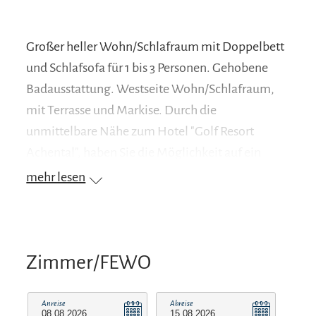
Großer heller Wohn/Schlafraum mit Doppelbett
und Schlafsofa für 1 bis 3 Personen. Gehobene
Badausstattung. Westseite Wohn/Schlafraum,
mit Terrasse und Markise. Durch die
unmittelbare Nähe zum Hotel "Golf Resort
Achental", haben Sie die Möglichkeit auf ein
Frühstücksbuffet, Restaurantbesuch oder
mehr lesen
Beautyfarm. Golfplatz, Sportpark, Tennisplatz,
Bushaltestelle, alles in direkter Nähe. Ortsmitte
ca. 15 Gehminuten entfernt. Süd- und
Westterrasse mit Markisen, Gartenmöbel,
Zimmer/FEWO
Liegewiese. Fahrräder können in einer
Fahrradbox eingestellt werden, die Box ist mit
Anreise
Abreise