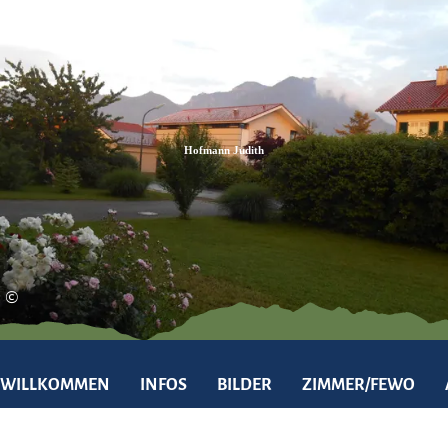
Zum
Zur
Zum
Inhalt
Suche
Footer
Hofmann Judith
©
WILLKOMMEN
INFOS
BILDER
ZIMMER/FEWO