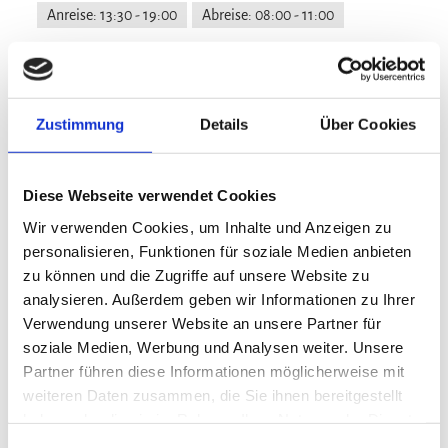
Anreise: 13:30 - 19:00
Abreise: 08:00 - 11:00
Services
Nahverkehr in der Nähe
kostenloser Parkplatz
Zustimmung
Details
Über Cookies
Zahlungsoptionen vor Ort
Gepäckaufbewahrung
Behindertengerechte Parkplätze
Ausschließlich Barzahlung
Diese Webseite verwendet Cookies
Aktivitäten
Abholung vom Bahnhof
Geldautomat vor Ort
Wir verwenden Cookies, um Inhalte und Anzeigen zu
Flexible Stornierung
Zeitungen
Fahrradtouren
Golfplatz (Entfernung max. 3 km)
personalisieren, Funktionen für soziale Medien anbieten
Ausstattung
zu können und die Zugriffe auf unsere Website zu
Radfahren
Skifahren
Tennisplatz
analysieren. Außerdem geben wir Informationen zu Ihrer
Touren zu Fuß
Wandern
Skiaufbewahrung
Spielplatz
Verwendung unserer Website an unsere Partner für
Nachhaltigkeit
kostenloses W-LAN (in der gesamten Unterkunft)
soziale Medien, Werbung und Analysen weiter. Unsere
Partner führen diese Informationen möglicherweise mit
100% Ökostrom
Familienangebote
weiteren Daten zusammen, die Sie ihnen bereitgestellt
haben oder die sie im Rahmen Ihrer Nutzung der Dienste
Brettspiele/Puzzle
Bücher, DVDs, Musik für Kinder
gesammelt haben.