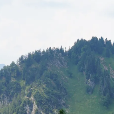
Urlaubsp
Unte
Veran
nder
Erleb
Gäste
Chie
Kurb