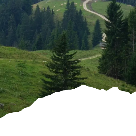
Familien
ramm
Kendlmühlfilz
Römerregio
en
n Chiemsee
Baden
Bienenregi
on Grassau
Winter