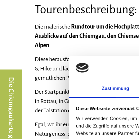
Tourenbeschreibung:
Die malerische
Rundtour um die Hochplat
Ausblicke auf den Chiemgau, den Chiemse
Alpen
.
Diese herausfordernde
Biketour
bietet zahl
& Hike und lädt an mehreren Einkehrhütten
gemütlichen Pausen ein.
Zustimmung
Der Startpunkt der Tour befindet sich entwe
in Rottau, in Grassau bei der Tourist-Inform
Diese Webseite verwendet 
der Talstation der Hochplattenbahn.
Wir verwenden Cookies, um I
Egal, wo ihr eure Reise beginnt, es erwartet e
und die Zugriffe auf unsere 
Website an unsere Partner fü
Naturgenuss, sportlicher Herausforderung