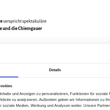
te
verspricht spektakuläre
e und die Chiemgauer
reiche Gelegenheiten für Bike
 entlang des Weges zu
Details
der an der Tourist-Information
ation oder in Marquartstein an
Cookies
nhalte und Anzeigen zu personalisieren, Funktionen für soziale
uch ein Tag voller
Website zu analysieren. Außerdem geben wir Informationen zu I
r soziale Medien, Werbung und Analysen weiter. Unsere Partner
en und erholsamer Momente