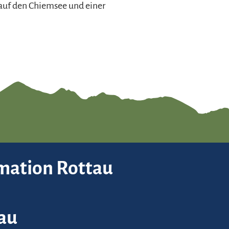
 auf den Chiemsee und einer
rmation Rottau
au