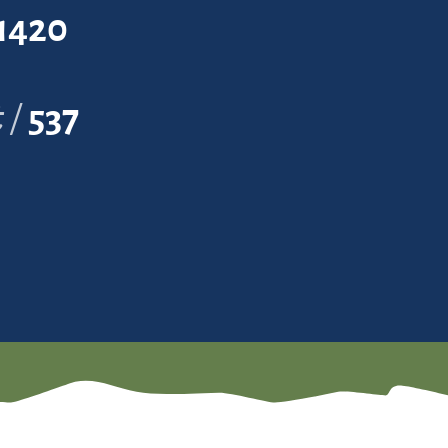
1420
t
537
1
1