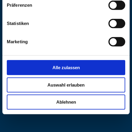
83224 Grassau-Mietenkam
Präferenzen
Veranstalter
Statistiken
Adresse
Schmelz Karin
83224 Grassau
Marketing
Telefon
+49 177 3984140
Alle zulassen
Auswahl erlauben
Ablehnen