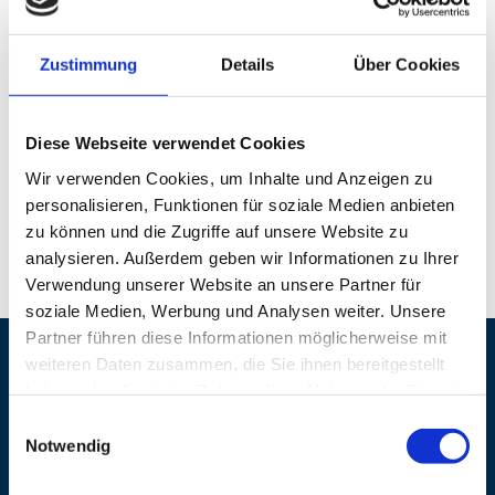
Kraft der Kreistänze: Griechisch und
international. Veranstalter: Karin Schmelz, Tel.
Zustimmung
Details
Über Cookies
01773984140.
Diese Webseite verwendet Cookies
Wir verwenden Cookies, um Inhalte und Anzeigen zu
Preisinformation
mehr lesen
personalisieren, Funktionen für soziale Medien anbieten
15,00 €
zu können und die Zugriffe auf unsere Website zu
analysieren. Außerdem geben wir Informationen zu Ihrer
Bitte um Anmeldung unter 0177/3984140.
Verwendung unserer Website an unsere Partner für
soziale Medien, Werbung und Analysen weiter. Unsere
Partner führen diese Informationen möglicherweise mit
weiteren Daten zusammen, die Sie ihnen bereitgestellt
Veranstaltungsort
haben oder die sie im Rahmen Ihrer Nutzung der Dienste
gesammelt haben.
Einwilligungsauswahl
Adresse
Mietenkamer Dorfsaal
Notwendig
Mietenkamer Straße 159