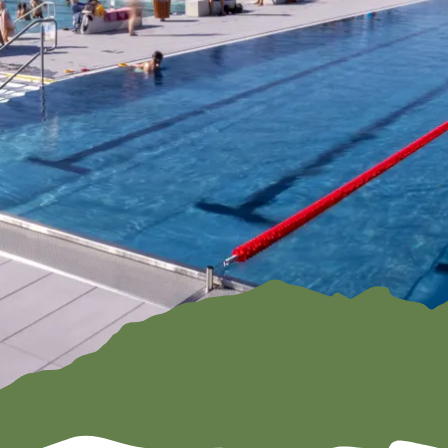
Familien
ramm
Kendlmühlfilz
Römerregio
en
n Chiemsee
Baden
Bienenregi
on Grassau
Winter