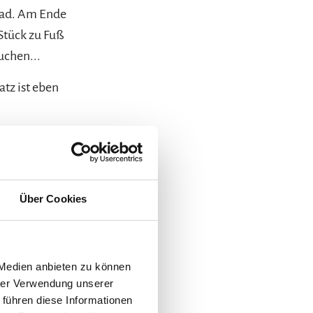
bad. Am Ende
 Stück zu Fuß
uchen...
tz ist eben
Parkplätze am
Über Cookies
Urlaubswelt Chiemgau
 Medien anbieten zu können
hrer Verwendung unserer
 führen diese Informationen