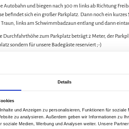
ie Autobahn und biegen nach 300 m links ab Richtung Frei
se befindet sich ein großer Parkplatz. Dann noch ein kurzes
e Traun, links am Schwimmbadzaun entlang und dann einta
e Durchfahrthöhe zum Parkplatz beträgt 2 Meter, der Parkpla
atz sondern für unsere Badegäste reserviert ;-)
rzeuge höher als 2 Meter finden ausreichend kostenfreie 
dorf.
Details
Verantwortlich für den Inhalt: 
Cookies
nhalte und Anzeigen zu personalisieren, Funktionen für soziale
Website zu analysieren. Außerdem geben wir Informationen zu I
r soziale Medien, Werbung und Analysen weiter. Unsere Partner