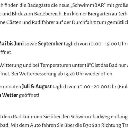
h finden die Badegäste die neue „SchwimmBAR“ mit große
 und Blick zum Badebereich. Ein kleiner Biergarten außerh
rne Gästen und Radlfahrer auf der Durchfahrt zum gemütli
ai bis Juni
sowie
September
täglich von 10.00 - 19.00 Uhr 
ffnet.
 Witterung und bei Temperaturen unter 18°C ist das Bad nur 
fnet. Bei Wetterbesserung ab 13.30 Uhr wieder offen.
ermonaten
Juli & August
täglich von 10.00 - 20.00 Uhr (Einl
 Wetter
geöffnet!
it dem Rad kommen Sie über den Schwimmbadweg entlang
bad. Mit dem Auto fahren Sie über die B306 an Richtung Tr