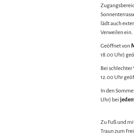
Zugangsbereic
Sonnenterrasse
lädt auch exte
Verweilen ein.
Geöffnet von
M
18.00 Uhr) geö
Bei schlechter
12.00 Uhr geöf
In den Somm
Uhr) bei
jedem
Zu Fuß und m
Traun zum Frei