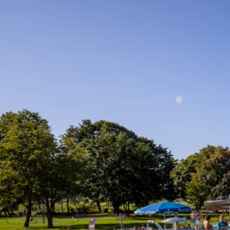
Urlaubsp
Unte
Veran
nder
Erleb
Gäste
Chie
Kurb