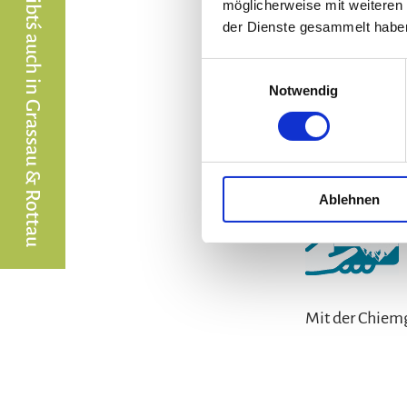
Die Chiemgaukarte gibt´s auch in Grassau & Rottau
Öffnungszeiten
möglicherweise mit weiteren
der Dienste gesammelt habe
Alle Angaben ohne Gewähr.
Einwilligungsauswahl
Bei schlechter Witterung (Dau
Notwendig
Enthalten in:
Ablehnen
Mit der Chiemg