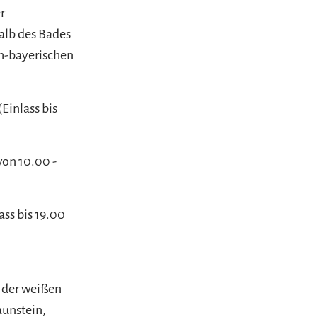
r
alb des Bades
ch-bayerischen
(Einlass bis
von 10.00 -
ass bis 19.00
 der weißen
aunstein,