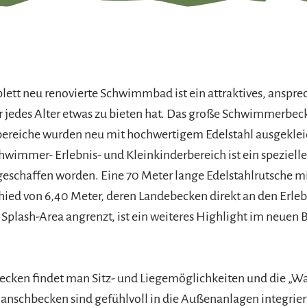
ett neu renovierte Schwimmbad ist ein attraktives, anspr
ür jedes Alter etwas zu bieten hat. Das große Schwimmerbec
ereiche wurden neu mit hochwertigem Edelstahl ausgeklei
wimmer- Erlebnis- und Kleinkinderbereich ist ein spezielles
geschaffen worden. Eine 70 Meter lange Edelstahlrutsche m
ed von 6,40 Meter, deren Landebecken direkt an den Erleb
n Splash-Area angrenzt, ist ein weiteres Highlight im neuen 
cken findet man Sitz- und Liegemöglichkeiten und die „Wa
anschbecken sind gefühlvoll in die Außenanlagen integrie