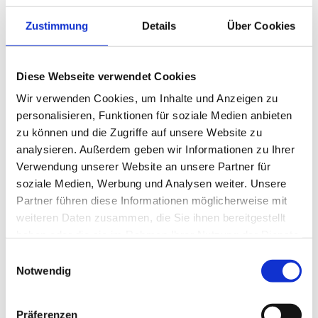
Zustimmung
Details
Über Cookies
An- und Abreise
Anreise: 15:00 - 21:00
Abreise: 06:00 - 10:00
Diese Webseite verwendet Cookies
Wir verwenden Cookies, um Inhalte und Anzeigen zu
Services
personalisieren, Funktionen für soziale Medien anbieten
zu können und die Zugriffe auf unsere Website zu
Fahrradparkplätze
kostenloser Parkplatz
analysieren. Außerdem geben wir Informationen zu Ihrer
Zahlungsoptionen vor Ort
Verwendung unserer Website an unsere Partner für
Parkplatz am Haus
soziale Medien, Werbung und Analysen weiter. Unsere
Allergikerfreundliche Zimmer verfügbar
Ausschließlich Barzahlung
Partner führen diese Informationen möglicherweise mit
Aktivitäten
weiteren Daten zusammen, die Sie ihnen bereitgestellt
haben oder die sie im Rahmen Ihrer Nutzung der Dienste
Fahrradtouren
Golfplatz (Entfernung max. 3 km)
Ausstattung
gesammelt haben.
Einwilligungsauswahl
Radfahren
Skifahren
Tennisplatz
Notwendig
Touren zu Fuß
Wandern
kostenloses W-LAN (in der gesamten Unterkunft)
Richtlinien
Präferenzen