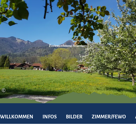
Zum
Zur
Zum
Inhalt
Suche
Footer
Ferienwohnung Schreiner
©
WILLKOMMEN
INFOS
BILDER
ZIMMER/FEWO