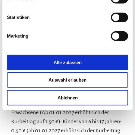
Haustiere nicht erlaubt
Nur für Erwachsene
Sprachen
Nichtraucherunterkunft (Alle öffentlichen und privaten
Bereiche sind Nichtraucherzonen)
Statistiken
Deutsch
Englisch
Lage
Marketing
Besonders ruhige Lage
Radfahren
Ladestation für E-Bikes
Fahrradgarage abschließbar
Alle zulassen
Auswahl erlauben
Konditionen/Extras
Ablehnen
Erwachsene.(Ab 01.01.2027 erhöht sich der
Kurbeitrag auf 1,50 €). Kinder von 6 bis 17 Jahren:
0,50 € (ab 01.01.2027 erhöht sich der Kurbeitrag