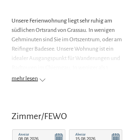
Unsere Ferienwohnung liegt sehr ruhig am
südlichen Ortsrand von Grassau. In wenigen
Gehminuten sind Sie im Ortszentrum, oder am
Reifinger Badesee. Unsere Wohnung ist ein
idealer Ausgangspunkt für Wanderungen und
Radtouren im Chiemgau. In weniger als 1
Autostunde erreichen Sie Rosenheim, München,
mehr lesen
Salzburg oder Kitzbühl.
Zimmer/FEWO
Anreise
Abreise