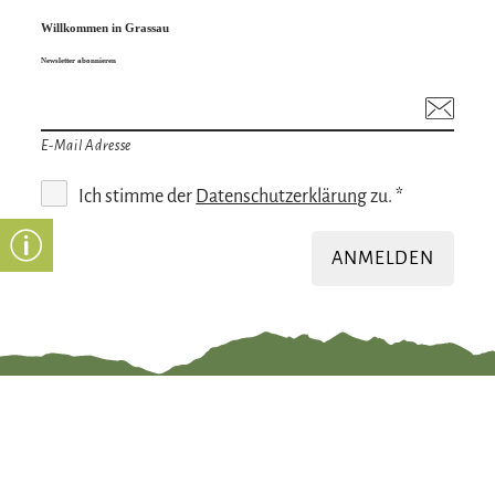
Willkommen in Grassau
Newsletter abonnieren
E-Mail Adresse
Ich stimme der
Datenschutzerklärung
zu. *
ANMELDEN
Gut zu wissen
Öffnungszeiten
Informationspfli
Erklärung zur
chten
Barrierefreiheit
Impressum
Bürgerservice