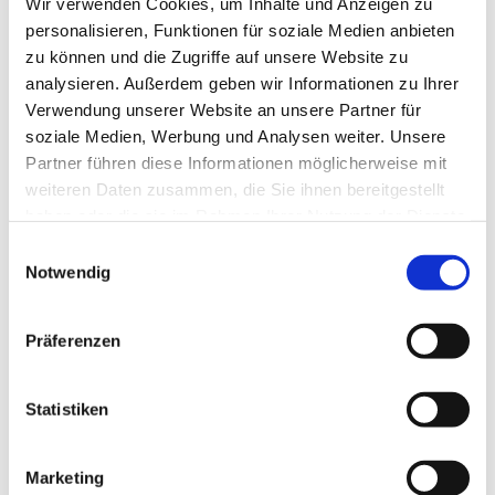
06. August 2026
Wir verwenden Cookies, um Inhalte und Anzeigen zu
geöffnet
09:00 - 18:00
personalisieren, Funktionen für soziale Medien anbieten
Morgen
zu können und die Zugriffe auf unsere Website zu
analysieren. Außerdem geben wir Informationen zu Ihrer
07. August 2026
geöffnet
09:00 - 18:00
Verwendung unserer Website an unsere Partner für
Übermorgen
soziale Medien, Werbung und Analysen weiter. Unsere
Partner führen diese Informationen möglicherweise mit
08. August 2026
geöffnet
09:00 - 18:00
weiteren Daten zusammen, die Sie ihnen bereitgestellt
haben oder die sie im Rahmen Ihrer Nutzung der Dienste
Sonntag
gesammelt haben.
09. August 2026
Einwilligungsauswahl
geöffnet
09:00 - 18:00
Notwendig
Montag
10. August 2026
Präferenzen
geöffnet
09:00 - 18:00
Dienstag
Statistiken
11. August 2026
geöffnet
09:00 - 18:00
Mittwoch
Marketing