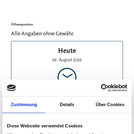
Staudacher Alm und Vorderalm auf 1.150
Metern
Öffnungszeiten
Verpflegung:
Alle Angaben ohne Gewähr.
Almtypische Brotzeit, Kaffee & Kuchen
Heute
Ausgangspunkt / Gehzeit:
06. August 2026
Ab Wanderparkplatz Holzlagerplatz
(Staudach-Egerndach) am Aiplbach entlang
ca. 1 1/2 Stunden
09:00 - 18:00
Ab Parkplatz in Kohlstatt (Bergen) ca. 1 1/2
Zustimmung
Details
Über Cookies
Stunden
geöffnet
Diese Webseite verwendet Cookies
Heute