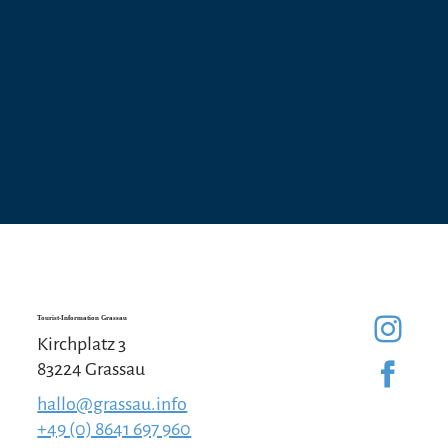
Tourist-Information Grassau
Kirchplatz 3
83224 Grassau
hallo@grassau.info
+49 (0) 8641 697 960