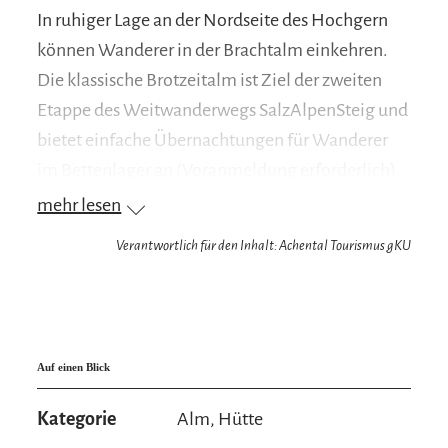
In ruhiger Lage an der Nordseite des Hochgern
können Wanderer in der Brachtalm einkehren.
Die klassische Brotzeitalm ist Ziel der zweiten
Etappe des Weitwanderwegs SalzAlpenSteig und
bietet einfache Übernachtungen für Wanderer
im Bettenlager an (Voranmeldung erforderlich).
Vom kleinen Almgebiet eröffnet sich ein
mehr lesen
imposanter Blick zu den Nordabstürzen des
Verantwortlich für den Inhalt: Achental Tourismus gKU
Hochgern. Daneben lohnt sich von der
Brachtalm ein Abstecher zur nahegelegenen
Schnappenkirche, die seit mehreren hundert
Jahren hoch über dem Achental thront.
Auf einen Blick
Lage:
Kategorie
Alm, Hütte
An der Nordseite des Hochgern, zwischen