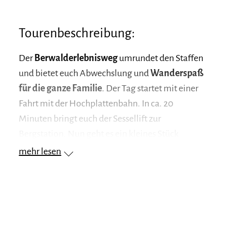
Tourenbeschreibung:
Der
Berwalderlebnisweg
umrundet den Staffen
und bietet euch Abwechslung und
Wanderspaß
für die ganze Familie
. Der Tag startet mit einer
Fahrt mit der Hochplattenbahn. In ca. 20
Minuten bringt euch der Sessellift zur
Bergstation. Nun geht es ein kleines Stück
bergauf, bis ihr den steigungsarmen Rundweg
mehr lesen
erreicht habt.
Ab hier bietet sich euch ein sehr
abwechslungsreicher Weg mit sonnigen und
schattigen Passagen, Waldwegen oder