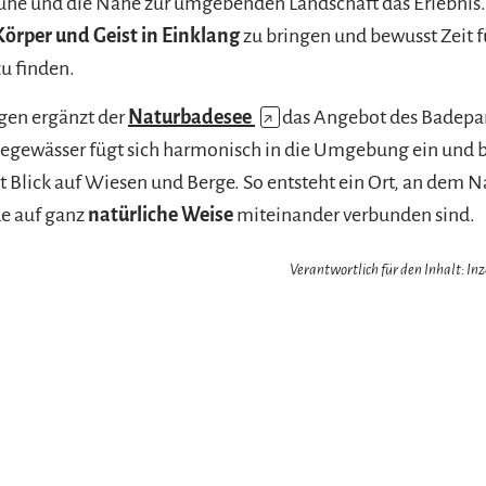
uhe und die Nähe zur umgebenden Landschaft das Erlebnis.
Körper und Geist in Einklang
zu bringen und bewusst Zeit f
u finden.
en ergänzt der
Naturbadesee
↗
das Angebot des Badepar
egewässer fügt sich harmonisch in die Umgebung ein und b
t Blick auf Wiesen und Berge. So entsteht ein Ort, an dem N
e auf ganz
natürliche Weise
miteinander verbunden sind.
Verantwortlich für den Inhalt: In