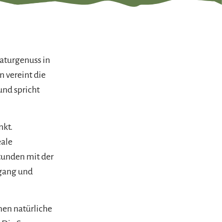
Naturgenuss in
n vereint die
nd spricht
nkt.
ale
tunden mit der
gang und
men natürliche