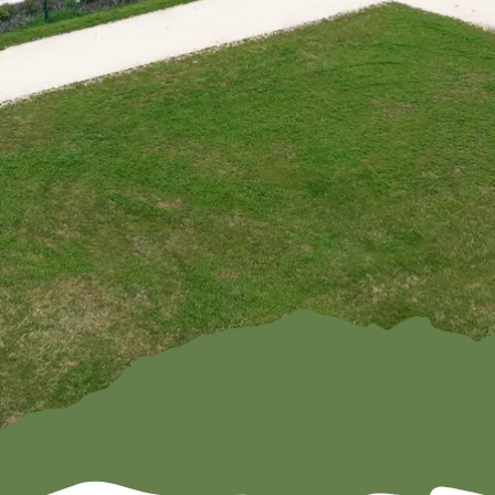
Familien
ramm
Kendlmühlfilz
Römerregio
en
n Chiemsee
Baden
Bienenregi
on Grassau
Winter