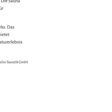
 Die Sauna
ür
ks. Das
ietet
aturerlebnis
zeller Touristik GmbH