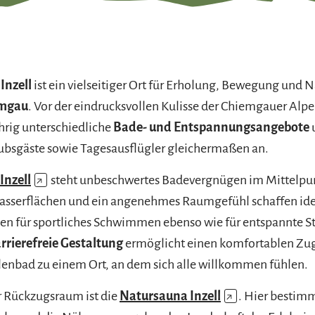
Inzell
ist ein vielseitiger Ort für Erholung, Bewegung und 
emgau
. Vor der eindrucksvollen Kulisse der Chiemgauer Alpe
rig unterschiedliche
Bade- und Entspannungsangebote
u
ubsgäste sowie Tagesausflügler gleichermaßen an.
Inzell
↗
steht unbeschwertes Badevergnügen im Mittelpu
sserflächen und ein angenehmes Raumgefühl schaffen ide
en für sportliches Schwimmen ebenso wie für entspannte S
rrierefreie Gestaltung
ermöglicht einen komfortablen Zu
enbad zu einem Ort, an dem sich alle willkommen fühlen.
r Rückzugsraum ist die
Natursauna Inzell
↗
. Hier bestim