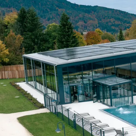
Urlaubsp
Unte
Veran
nder
Erleb
Gäste
Chie
Kurb