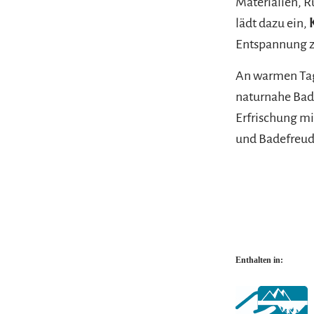
Materialien, R
lädt dazu ein,
Entspannung z
An warmen Tag
naturnahe Bad
Erfrischung mi
und Badefreud
Enthalten in: