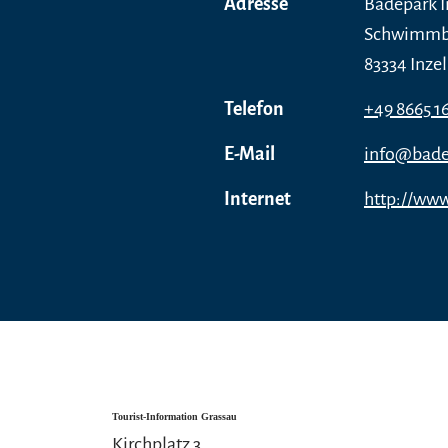
Adresse
Badepark I
Schwimmba
83334 Inzel
Telefon
+49 8665 1
E-Mail
info@badep
Internet
http://www
Tourist-Information Grassau
Kirchplatz 3