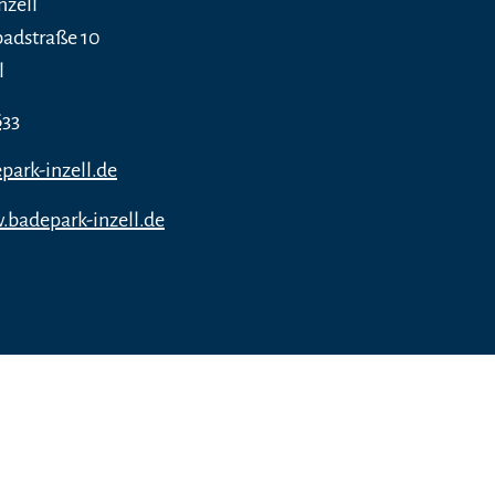
nzell
dstraße 10
l
633
ark-inzell.de
.badepark-inzell.de