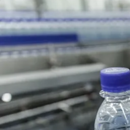
Urlaubsp
Unte
Veran
nder
Erleb
Gäste
Chie
Kurb