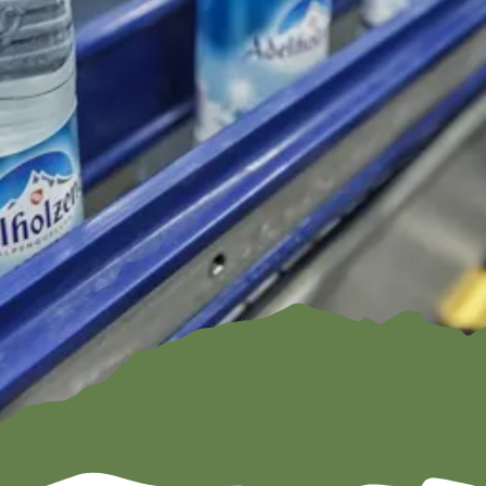
Familien
ramm
Kendlmühlfilz
Römerregio
en
n Chiemsee
Baden
Bienenregi
on Grassau
Winter