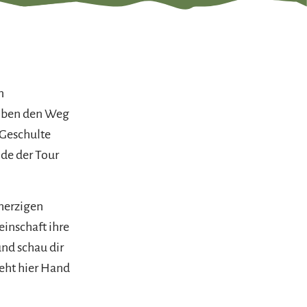
n
eiben den Weg
 Geschulte
nde der Tour
herzigen
inschaft ihre
und schau dir
geht hier Hand