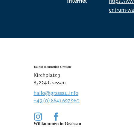
Internet
https://ww
entrum-wa
Tourist-Information Grassau
Kirchplatz 3
83224 Grassau
hallo@grassau.info
+49 (0) 8641 697 960
Willkommen in Grassau