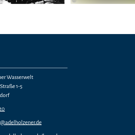
©
ner Wasserwelt
Straße 1-5
sdorf
20
t@adelholzener.de