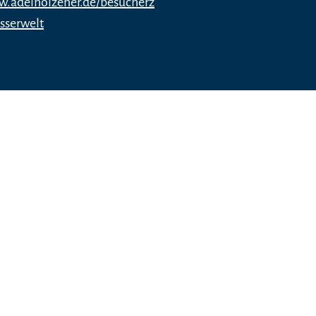
w.adelholzener.de/besucherz
sserwelt